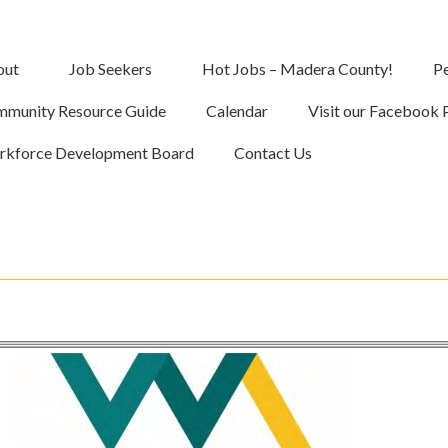
out
Job Seekers
Hot Jobs – Madera County!
Pe
munity Resource Guide
Calendar
Visit our Facebook 
kforce Development Board
Contact Us